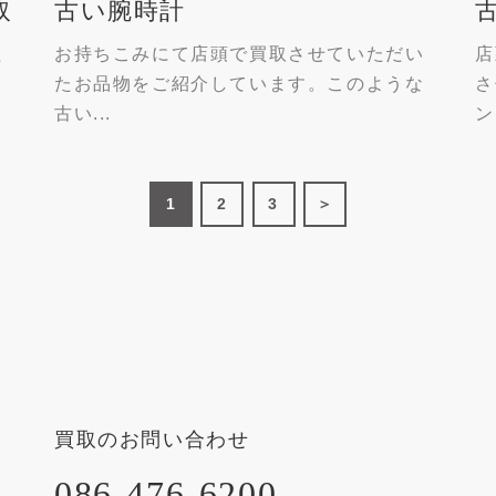
取
古い腕時計
た
お持ちこみにて店頭で買取させていただい
店
ら
たお品物をご紹介しています。このような
さ
古い...
ン
1
2
3
＞
買取のお問い合わせ
086-476-6200