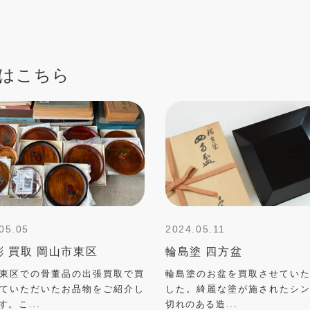
はこちら
05.05
2024.05.11
彫 買取 岡山市東区
輪島塗 四方盆
東区での骨董品の出張買取で買
輪島塗のお盆を買取させてい
ていただいたお品物をご紹介し
した。綺麗な塗が施されたシ
す。こ...
切れのある造...