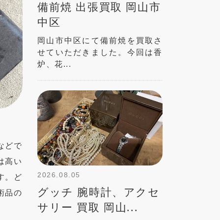
備前焼 出張買取 岡山市
中区
岡山市中区にて備前焼を買取さ
せていただきました。今回は香
炉、花...
などで
は高い
2026.08.05
す。ど
グッチ 腕時計、アクセ
術品の
サリー 買取 岡山...