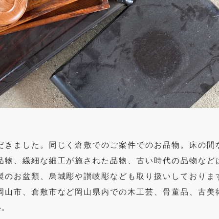
だきました。同じく倉敷でのご案件でのお品物。床の間
品物、繊細な細工が施された品物、古い時代の品物など
製のお盆類、烏城彫や讃岐彫なども取り扱いしておりま
岡山市、倉敷市など岡山県内での木工芸、骨董品、古美
い。