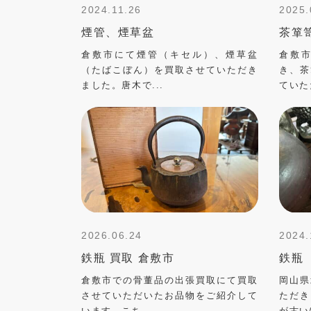
2024.11.26
2025.
煙管、煙草盆
茶箪
倉敷市にて煙管（キセル）、煙草盆
倉敷
（たばこぼん）を買取させていただき
き、茶
ました。唐木で...
ていた
2026.06.24
2024.
鉄瓶 買取 倉敷市
鉄瓶
倉敷市での骨董品の出張買取にて買取
岡山県
させていただいたお品物をご紹介して
ただき
います。こち...
が古い