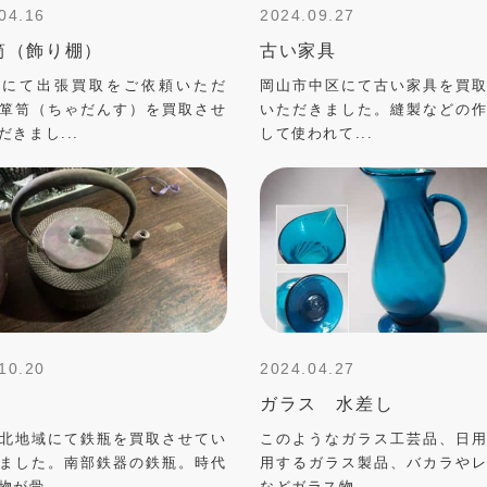
04.16
2024.09.27
笥（飾り棚）
古い家具
市にて出張買取をご依頼いただ
岡山市中区にて古い家具を買
箪笥（ちゃだんす）を買取させ
いただきました。縫製などの
だきまし...
して使われて...
10.20
2024.04.27
ガラス 水差し
北地域にて鉄瓶を買取させてい
このようなガラス工芸品、日
ました。南部鉄器の鉄瓶。時代
用するガラス製品、バカラや
物が骨...
などガラス物...