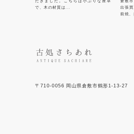
だきました。こちらは小ぶりな座卓
倉敷市
で、木の材質は...
出張買
前焼、
〒
710-0056
岡山県
倉敷市
鶴形1-13-27