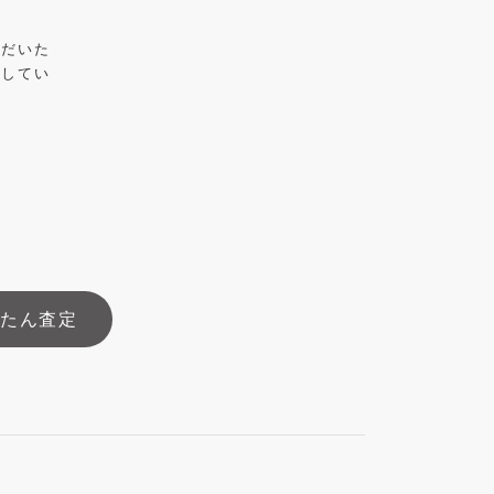
ただいた
介してい
んたん査定