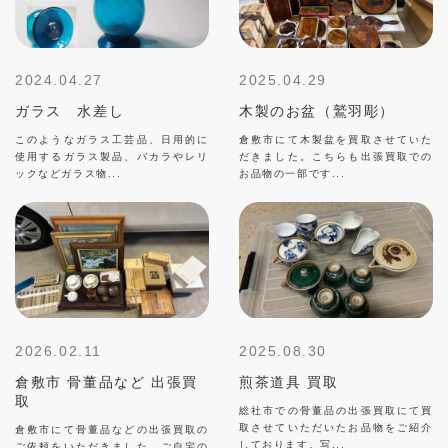
2024.04.27
2025.04.29
ガラス 水差し
木製のお盆（鷲羽彫）
このようなガラス工芸品、日用的に
倉敷市にて木製盆を買取させていた
使用するガラス製品、バカラやレリ
だきました。こちらも出張買取での
ックなどガラス物...
お品物の一部です...
2026.02.11
2025.08.30
倉敷市 骨董品など 出張買
煎茶道具 買取
取
総社市での骨董品の出張買取にて買
取させていただいたお品物をご紹介
倉敷市にて骨董品などの出張買取の
しております。写...
ご依頼をいただきました。ご自宅の