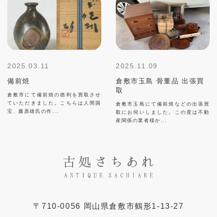
2025.03.11
2025.11.09
備前焼
倉敷市玉島 骨董品 出張買
取
倉敷市にて備前焼の徳利を買取させ
ていただきました。こちらは人間国
倉敷市玉島にて備前焼などの出張買
宝、藤原雄氏の作...
取にお伺いしました。この度は不動
産関係の業者様か...
〒
710-0056
岡山県
倉敷市
鶴形1-13-27