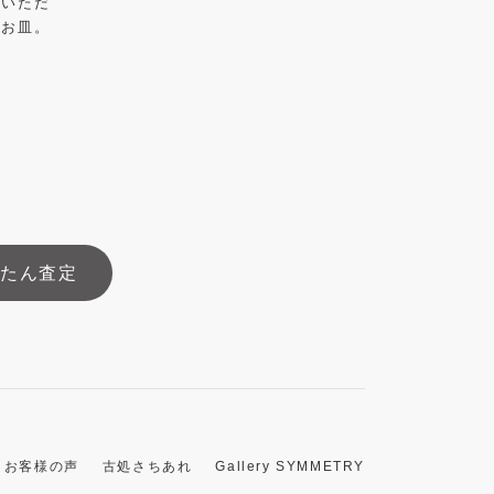
ていただ
のお皿。
んたん査定
お客様の声
古処さちあれ
Gallery SYMMETRY