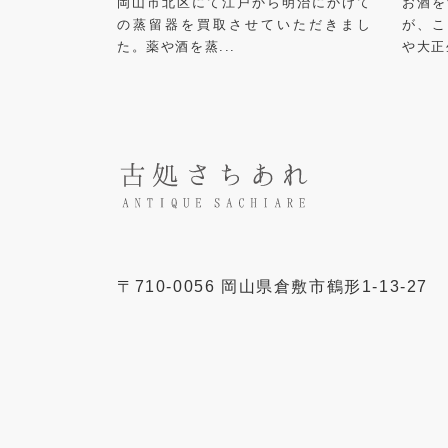
岡山市北区にて江戸から明治にかけて
お酒を
の蒸留器を買取させていただきまし
が、こ
た。薬や酒を蒸...
や大正
〒
710-0056
岡山県
倉敷市
鶴形1-13-27