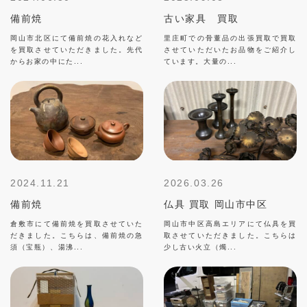
備前焼
古い家具 買取
岡山市北区にて備前焼の花入れなど
里庄町での骨董品の出張買取で買取
を買取させていただきました。先代
させていただいたお品物をご紹介し
からお家の中にた...
ています。大量の...
2024.11.21
2026.03.26
備前焼
仏具 買取 岡山市中区
倉敷市にて備前焼を買取させていた
岡山市中区高島エリアにて仏具を買
だきました。こちらは、備前焼の急
取させていただきました。こちらは
須（宝瓶）、湯沸...
少し古い火立（燭...