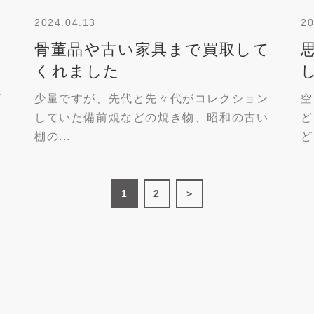
2024.04.13
20
骨董品や古い家具まで買取して
くれました
予
少量ですが、先代と先々代がコレクション
空
していた備前焼などの焼き物、昭和の古い
ど
棚の...
ど.
1
2
＞